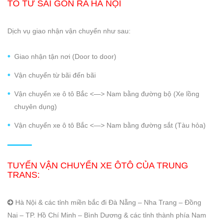
TÔ TỪ SÀI GÒN RA HÀ NỘI
Dịch vụ giao nhận vận chuyển như sau:
Giao nhận tận nơi (Door to door)
Vận chuyển từ bãi đến bãi
Vận chuyển xe ô tô Bắc <—> Nam bằng đường bộ (Xe lồng
chuyên dụng)
Vận chuyển xe ô tô Bắc <—> Nam bằng đường sắt (Tàu hỏa)
TUYẾN
VẬN CHUYỂN XE ÔTÔ CỦA TRUNG
TRANS
:
Hà Nội & các tỉnh miền bắc đi Đà Nẵng – Nha Trang – Đồng
Nai – TP. Hồ Chí Minh – Bình Dương & các tỉnh thành phía Nam