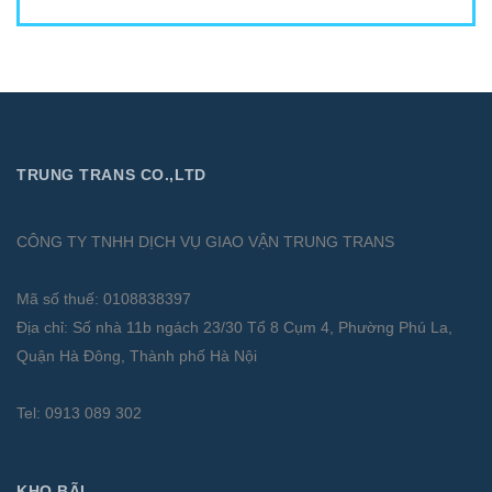
TRUNG TRANS CO.,LTD
CÔNG TY TNHH DỊCH VỤ GIAO VẬN TRUNG TRANS
Mã số thuế: 0108838397
Địa chỉ: Số nhà 11b ngách 23/30 Tổ 8 Cụm 4, Phường Phú La,
Quận Hà Đông, Thành phố Hà Nội
Tel: 0913 089 302
KHO BÃI