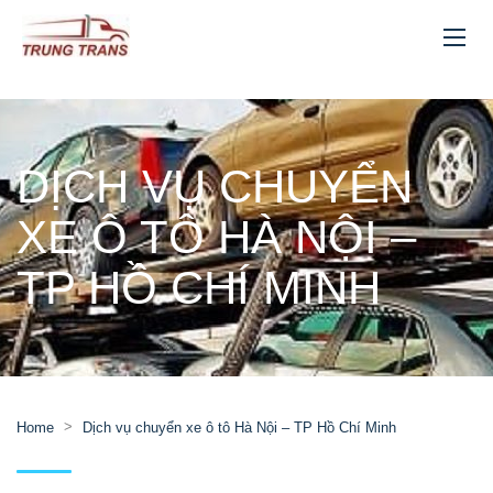
DỊCH VỤ CHUYỂN
XE Ô TÔ HÀ NỘI –
TP HỒ CHÍ MINH
>
Home
Dịch vụ chuyển xe ô tô Hà Nội – TP Hồ Chí Minh