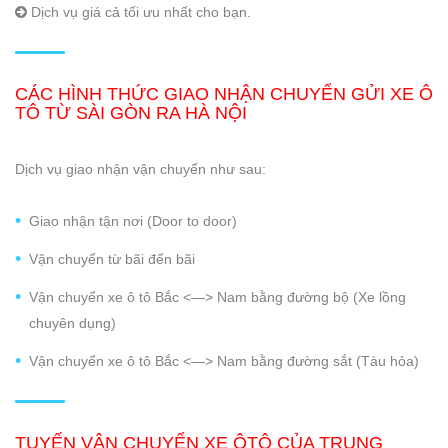
Dịch vụ giá cả tối ưu nhất cho bạn.
CÁC HÌNH THỨC GIAO NHẬN CHUYỂN GỬI XE Ô
TÔ TỪ SÀI GÒN RA HÀ NỘI
Dịch vụ giao nhận vận chuyển như sau:
Giao nhận tận nơi (Door to door)
Vận chuyển từ bãi đến bãi
Vận chuyển xe ô tô Bắc <—> Nam bằng đường bộ (Xe lồng
chuyên dụng)
Vận chuyển xe ô tô Bắc <—> Nam bằng đường sắt (Tàu hỏa)
TUYẾN
VẬN CHUYỂN XE ÔTÔ CỦA TRUNG