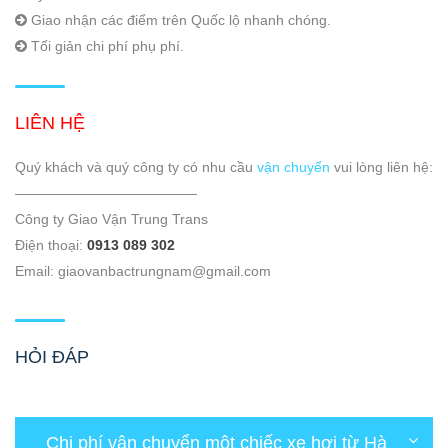
Giao nhận các điểm trên Quốc lộ nhanh chóng.
Tối giản chi phí phụ phí.
LIÊN HỆ
Quý khách và quý công ty có nhu cầu
vận chuyển
vui lòng liên hệ:
—————————————
Công ty Giao Vận Trung Trans
Điện thoại:
0913 089 302
Email: giaovanbactrungnam@gmail.com
HỎI ĐÁP
Chi phí vận chuyển một chiếc xe hơi từ Hà