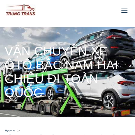
VẬN CHUYỂN XE
ÔTÔ BẮC NAM HAI
CHIỀU ĐI TOÀN
QUỐC
>
Home