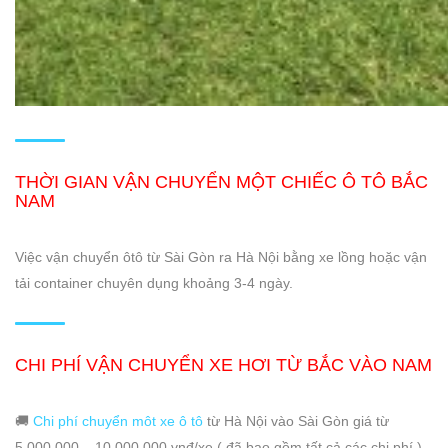
THỜI GIAN VẬN CHUYỂN MỘT CHIẾC Ô TÔ BẮC
NAM
Việc vận chuyển ôtô từ Sài Gòn ra Hà Nội bằng xe lồng hoặc vận
tải container chuyên dụng khoảng 3-4 ngày.
CHI PHÍ VẬN CHUYỂN XE HƠI TỪ BẮC VÀO NAM
🚚
Chi phí chuyển môt xe ô tô
từ Hà Nội vào Sài Gòn giá từ
5.000.000 – 10.000.000 vnđ/xe ( đã bao gồm tất cả các chi phí ).