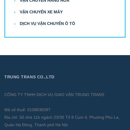
VẬN CHUYỂN HÀNG HÓA
VẬN CHUYỂN XE MÁY
DỊCH VỤ VẬN CHUYỂN Ô TÔ
TRUNG TRANS CO.,LTD
CÔNG TY TNHH DỊCH VỤ GIAO VẬN TRUNG TRANS
Mã số thuế: 0108838397
Địa chỉ: Số nhà 11b ngách 23/30 Tổ 8 Cụm 4, Phường Phú La,
Quận Hà Đông, Thành phố Hà Nội