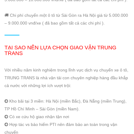
🚚 Chi phí chuyển một ô tô từ Sài Gòn ra Hà Nội giá từ 5.000.000
– 9.000.000 vnđ/xe ( đã bao gồm tất cả các chi phí ).
TẠI SAO NÊN LỰA CHỌN GIAO VẬN TRUNG
TRANS
Với nhiều năm kinh nghiệm trong lĩnh vực dịch vụ chuyển xe ô tô,
TRUNG TRANS là nhà vận tải con chuyên nghiệp hàng đầu khắp
cả nước với những lợi ích vượt trội:
Kho bãi tại 3 miền: Hà Nội (miền Bắc), Đà Nẵng (miền Trung),
TP Hồ Chí Minh – Sài Gòn (miền Nam).
Có xe cứu hộ giao nhận tận nơi
Hợp tác vs bảo hiểm PTI nên đảm bảo an toàn trong vận
chuyển