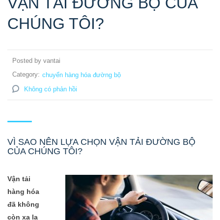
VẬN TẢI ĐƯỜNG BỘ CỦA
CHÚNG TÔI?
Posted by vantai
Category:
chuyển hàng hóa đường bộ
Không có phản hồi
VÌ SAO NÊN LỰA CHỌN VẬN TẢI ĐƯỜNG BỘ
CỦA CHÚNG TÔI?
Vận tải
hàng hóa
đã không
còn xa lạ