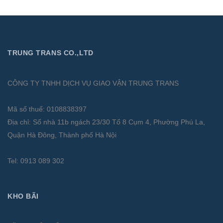
TRUNG TRANS CO.,LTD
CÔNG TY TNHH DỊCH VỤ GIAO VẬN TRUNG TRANS
Mã số thuế: 0108838397
Địa chỉ: Số nhà 11b ngách 23/30 Tổ 8 Cụm 4, Phường Phú La,
Quận Hà Đông, Thành phố Hà Nội
Tel: 0913 089 302
KHO BÃI